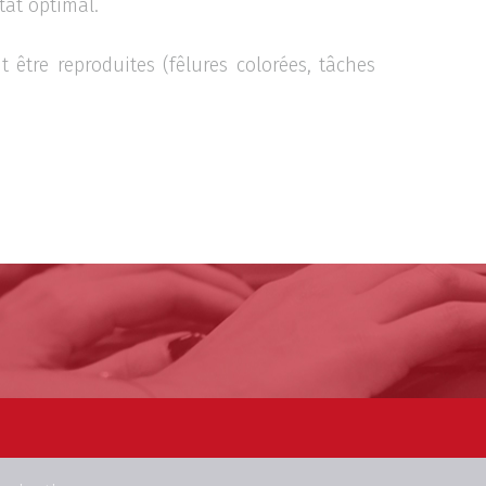
tat optimal.
 être reproduites (fêlures colorées, tâches