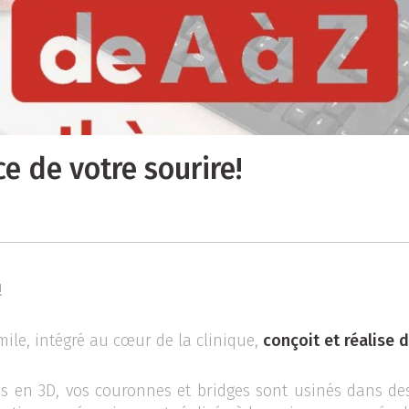
e de votre sourire!
!
ile, intégré au cœur de la clinique,
conçoit et réalise
és en 3D, vos couronnes et bridges sont usinés dans de