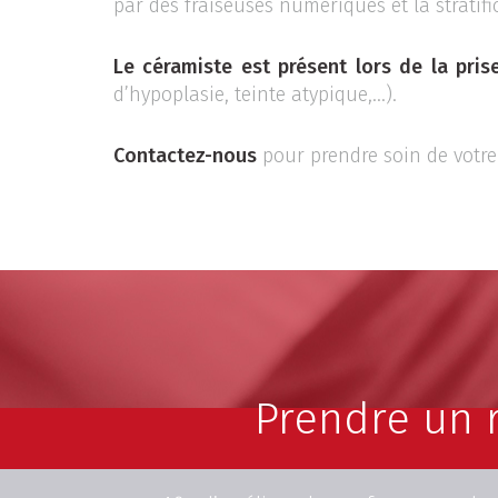
par des fraiseuses numériques et la stratif
Le céramiste est présent lors de la pris
d’hypoplasie, teinte atypique,…).
Contactez-nous
pour prendre soin de votre 
Prendre un 