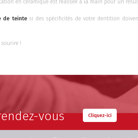
ication en céramique est réalisée à la main pour un résul
e de teinte
si des spécificités de votre dentition doivent
sourire !
rendez-vous
Cliquez-ici