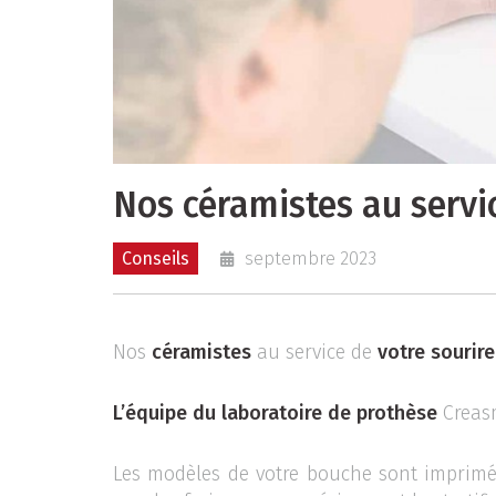
Nos céramistes au servic
Conseils
septembre 2023
Nos
céramistes
au service de
votre sourire
L’équipe du laboratoire de prothèse
Creasm
Les modèles de votre bouche sont imprim