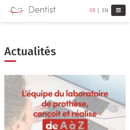
Aller
FR
EN
au
contenu
principal
Actualités