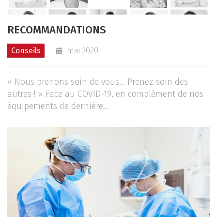
RECOMMANDATIONS
Conseils
mai 2020
« Nous prenons soin de vous… Prenez-soin des
autres ! » Face au COVID-19, en complément de nos
équipements de dernière...