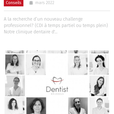
Conseils
mars 2022
A la recherche d’un nouveau challenge
professionnel? (CDI à temps partiel ou temps plein)
Notre clinique dentaire d'...