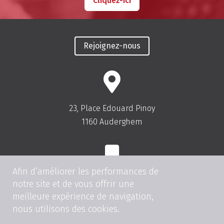
Cliquez-ici
Rejoignez-nous
23, Place Edouard Pinoy
1160 Auderghem
Afin d’améliorer les performances de
Tel:
+32(0)2.675.81.00
notre site et de vous offrir une
meilleure expérience de navigation,
Fax: +32(0)2.675.83.00
nous utilisons des cookies.