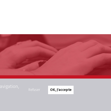
avigation,
Refuser
OK, J'accepte
info@dentistbrussels.be