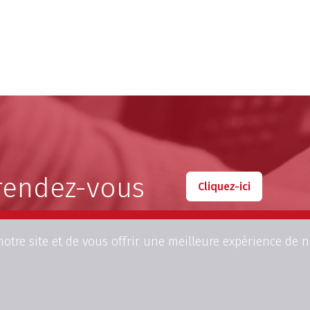
rendez-vous
Cliquez-ici
otre site et de vous offrir une meilleure expérience de n
23, Place Edouard Pinoy
Tel:
+32(0)2.675.81.00