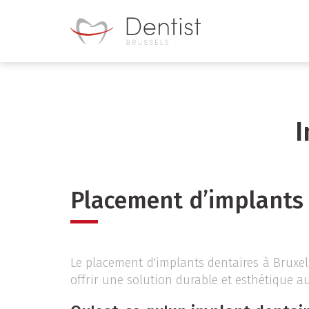
Aller
au
contenu
principal
I
Placement d’implants
Le placement d'implants dentaires à Bruxel
offrir une solution durable et esthétique a