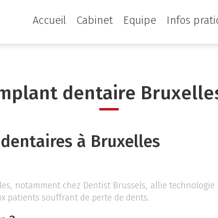
Accueil
Cabinet
Equipe
Infos prat
mplant dentaire Bruxell
 dentaires à Bruxelles
les, notamment chez Dentist Brussels, allie technologie
ux patients souffrant de perte de dents.