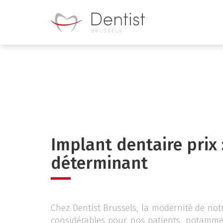
Aller
au
contenu
principal
Implant dentaire prix 
déterminant
Chez Dentist Brussels, la modernité de no
considérables pour nos patients, notamme