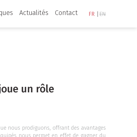
iques
Actualités
Contact
FR
EN
joue un rôle
que nous prodiguons, offrant des avantages
équipés nous permet en effet de gagner du