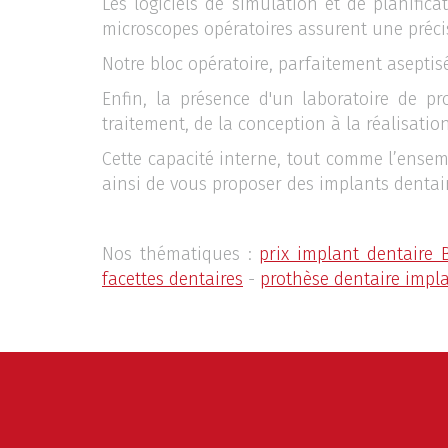
Les logiciels de simulation et de planific
microscopes opératoires assurent une précis
Notre bloc opératoire, parfaitement aseptis
Enfin, la présence d'un laboratoire de p
traitement, de la conception à la réalisatio
Cette capacité interne, tout comme l’ensemb
ainsi de vous proposer des implants dentair
Nos thématiques :
prix implant dentaire 
facettes dentaires
-
prothèse dentaire impl