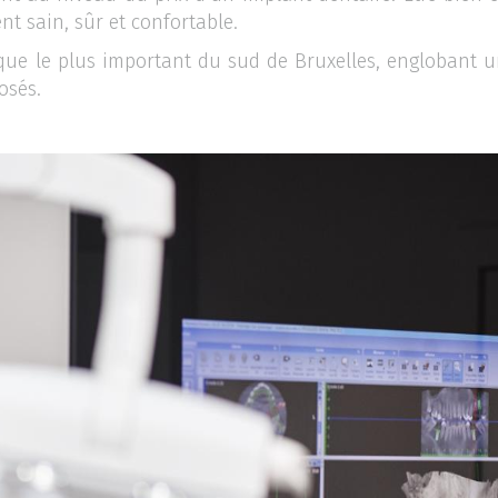
t sain, sûr et confortable.
ue le plus important du sud de Bruxelles, englobant une
osés.