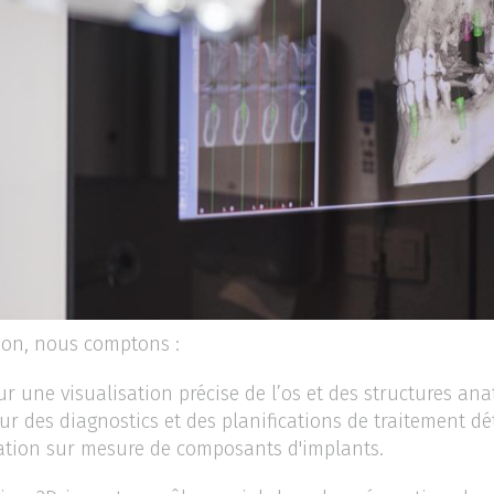
ion, nous comptons :
r une visualisation précise de l’os et des structures an
 des diagnostics et des planifications de traitement dét
cation sur mesure de composants d'implants.