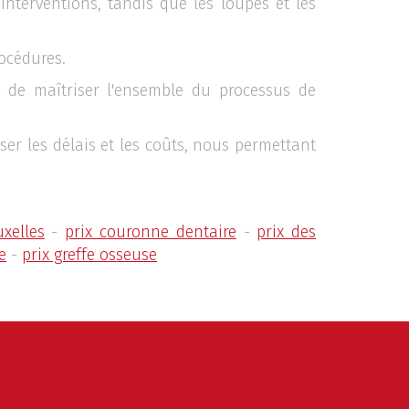
interventions, tandis que les loupes et les
océdures.
t de maîtriser l'ensemble du processus de
ser les délais et les coûts, nous permettant
xelles
-
prix couronne dentaire
-
prix des
e
-
prix greffe osseuse