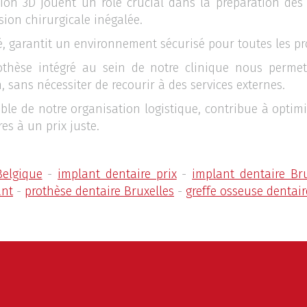
ation 3D jouent un rôle crucial dans la préparation des 
ion chirurgicale inégalée.
é, garantit un environnement sécurisé pour toutes les pr
rothèse intégré au sein de notre clinique nous perme
n, sans nécessiter de recourir à des services externes.
le de notre organisation logistique, contribue à optimi
es à un prix juste.
Belgique
-
implant dentaire prix
-
implant dentaire Bru
ant
-
prothèse dentaire Bruxelles
-
greffe osseuse dentair