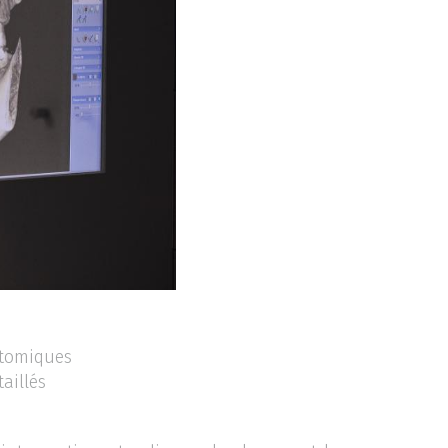
atomiques
aillés