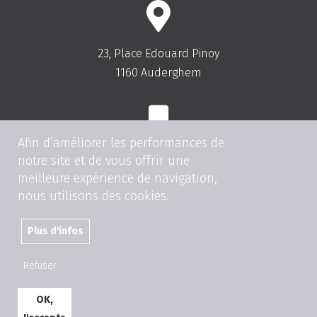
23, Place Edouard Pinoy
1160 Auderghem
Afin d’améliorer les performances de
Tel:
+32(0)2.675.81.00
notre site et de vous offrir une
meilleure expérience de navigation,
Fax: +32(0)2.675.83.00
nous utilisons des cookies.
info@dentistbrussels.be
Plus d'infos
Refuser
OK,
Copyright 2026 DB SA -
Vie privée
-
Informations légales
-