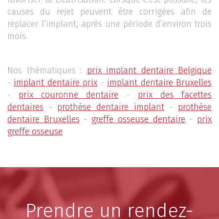
causes du rejet peuvent être corrigées afin de
replacer l’implant, après une période d’environ trois
mois.
Nos thématiques :
prix implant dentaire Belgique
-
implant dentaire prix
-
implant dentaire Bruxelles
-
prix couronne dentaire
-
prix des facettes
dentaires
-
prothèse dentaire implant
-
prothèse
dentaire Bruxelles
-
greffe osseuse dentaire
-
prix
greffe osseuse
Prendre un rendez-