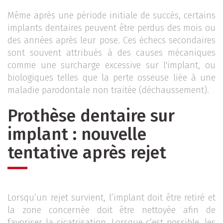
Même après une période initiale de succès, certains
implants dentaires peuvent être perdus des mois ou
des années après leur pose. Ces échecs secondaires
sont souvent attribués à des causes mécaniques
comme une surcharge excessive sur l'implant, ou
biologiques telles que la perte osseuse liée à une
maladie parodontale non traitée (déchaussement).
Prothèse dentaire sur
implant : nouvelle
tentative après rejet
Lorsqu’un rejet survient, l’implant doit être retiré et
la zone concernée doit être nettoyée afin de
favoriser la cicatrisation. Lorsque c’est possible, les